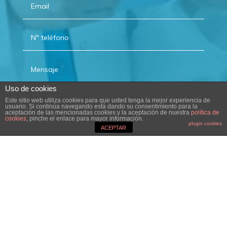
Uso de cookies
Este sitio web utiliza cookies para que usted tenga la mejor experiencia de
usuario. Si continúa navegando está dando su consentimiento para la
aceptación de las mencionadas cookies y la aceptación de nuestra
política de
cookies
, pinche el enlace para mayor información.
plugin cookies
ACEPTAR
Envíar
=
7 + 13